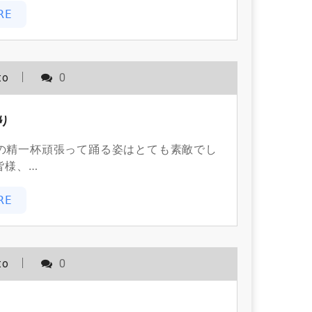
RE
to
0
り
も達の精一杯頑張って踊る姿はとても素敵でし
皆様、…
RE
to
0