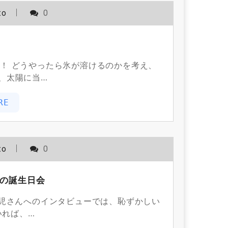
to
0
！ どうやったら氷が溶けるのかを考え、
、太陽に当…
RE
to
0
んの誕生日会
誕生児さんへのインタビューでは、恥ずかしい
いれば、…