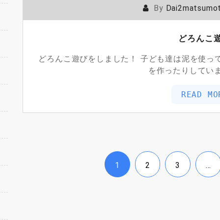
By
Dai2matsumo
どろんこ
どろんこ遊びをしました！ 子ども達は泥を使っ
を作ったりしていま
READ MO
1
2
3
…