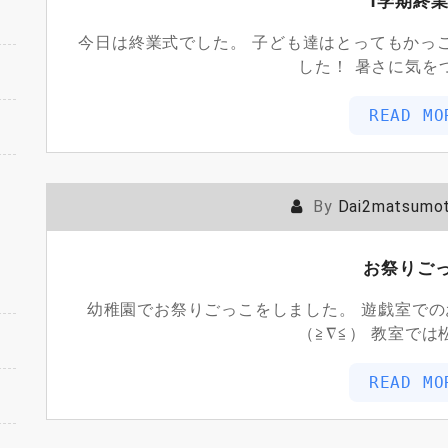
1学期終
今日は終業式でした。 子ども達はとってもかっ
した！ 暑さに気を
READ MO
By
Dai2matsumo
お祭りご
幼稚園でお祭りごっこをしました。 遊戯室で
（≧∇≦） 教室では
READ MO