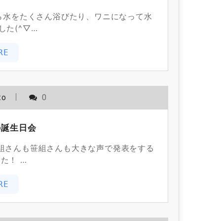
自ら水をたくさん浴びたり、ワニになって水
た(^▽…
RE
to
0
の誕生日会
 桜組さんも笹組さんも大きな声で発表をする
た！ …
RE