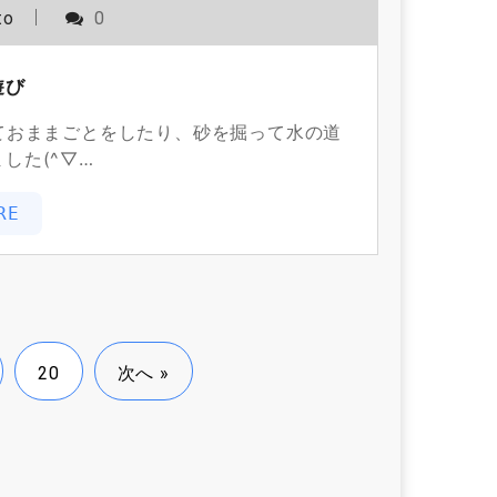
to
0
遊び
ておままごとをしたり、砂を掘って水の道
した(^▽…
RE
20
次へ »