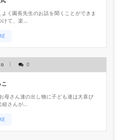
業式
こよく園長先生のお話を聞くことができま
つけて、楽…
RE
to
0
っこ
のお母さん達の出し物に子ども達は大喜び
松組さんが…
RE