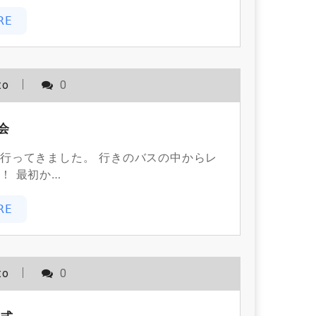
RE
to
0
会
行ってきました。 行きのバスの中からレ
！ 最初か…
RE
to
0