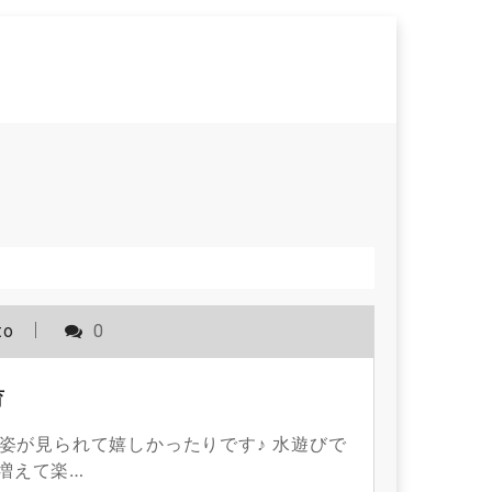
to
0
育
姿が見られて嬉しかったりです♪ 水遊びで
増えて楽…