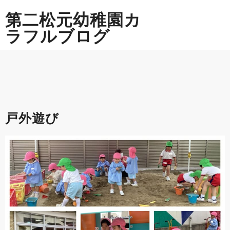
Skip
第二松元幼稚園カ
to
content
ラフルブログ
戸外遊び