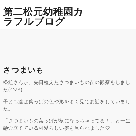
Skip
第二松元幼稚園カ
to
content
ラフルブログ
さつまいも
松組さんが、先日植えたさつまいもの苗の観察をしまし
た(^▽^)
子ども達は葉っぱの色や形をよく見てお話をしていまし
た。
「さつまいもの葉っぱが横になっちゃってる！」と一生
懸命立てている可愛らしい姿も見られました♡