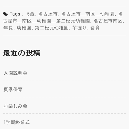
Tags :
5歳
,
名古屋市
,
名古屋市 南区 幼稚園
,
名
古屋市 南区 幼稚園 第二松元幼稚園
,
名古屋市南区
,
年長
,
幼稚園
,
第二松元幼稚園
,
芋掘り
,
食育
最近の投稿
入園説明会
夏季保育
お楽しみ会
1学期終業式